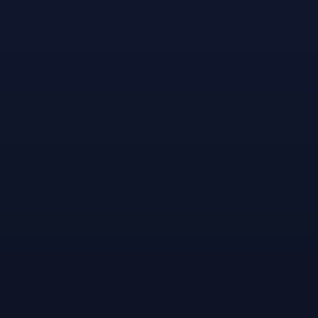
店，方便用户发现更适合自己游戏。