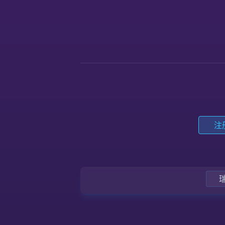
跳转到内容
摩天3官方注册服务
首页
公司概况
最新动态
资料下载
联系方式
招贤纳士