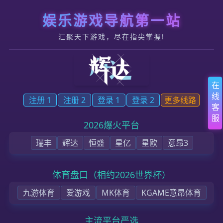
跳转到内容
注册申请天狮账号
首页
公司概况
最新动态
资料下载
联系方式
招贤纳士