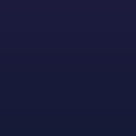
首页
公司概况
最新动态
资料下载
联系方式
招贤纳士
最新动态