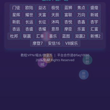
首页
公司概况
最新动态
资料下载
联系方式
招贤纳士