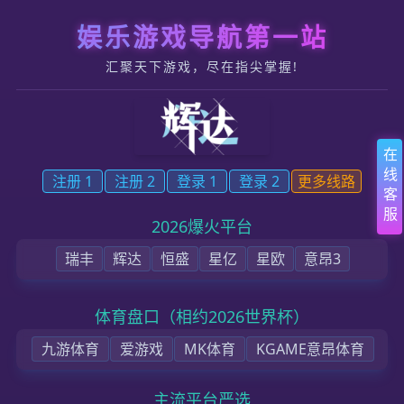
跳转到内容
北斗_北斗注册 | 登录平台中心_Login
首页
公司概况
最新动态
资料下载
联系方式
招贤纳士