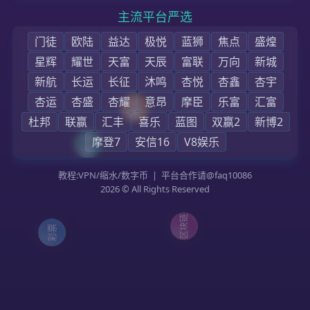
首页
公司概况
最新动态
资料下载
联系方式
招贤纳士